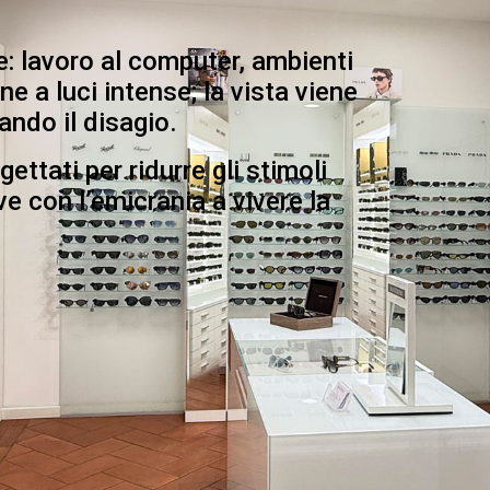
: lavoro al computer, ambienti
ne a luci intense; la vista viene
ndo il disagio.
ettati per ridurre gli stimoli
ve con l’emicrania a vivere la