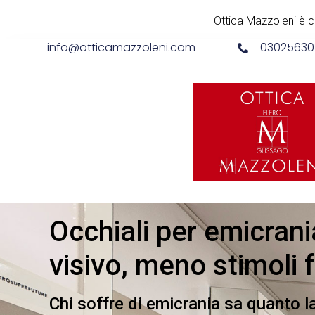
Ottica Mazzoleni è co
info@otticamazzoleni.com
03025630
Occhiali per emicrani
visivo, meno stimoli f
Chi soffre di emicrania sa quanto la