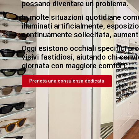
possano diventare un problema.
In molte situazioni quotidiane come
illuminati artificialmente, esposizio
continuamente sollecitata, aumenta
Oggi esistono occhiali specifici prog
visivi fastidiosi, aiutando chi convi
giornata con maggiore comfort.
Prenota una consulenza dedicata