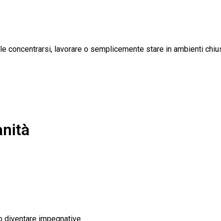
ile concentrarsi, lavorare o semplicemente stare in ambienti chius
anità
o diventare impegnative