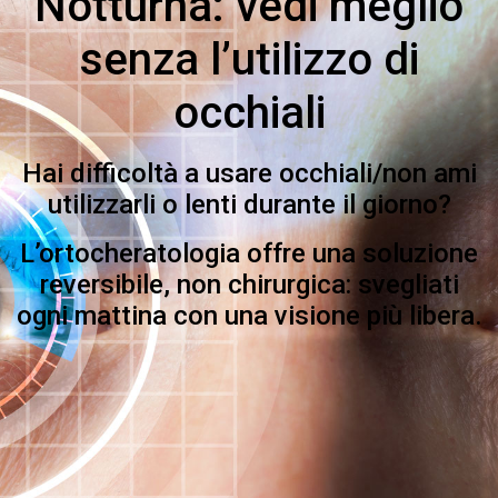
Notturna: vedi meglio
senza l’utilizzo di
occhiali
Hai difficoltà a usare occhiali/non ami
utilizzarli o lenti durante il giorno?
L’ortocheratologia offre una soluzione
reversibile, non chirurgica: svegliati
ogni mattina con una visione più libera.