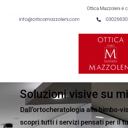
Ottica Mazzoleni è co
info@otticamazzoleni.com
03025630
Soluzioni visive su m
Dall’ortocheratologia alla bimbo-vi
scopri tutti i servizi pensati per il