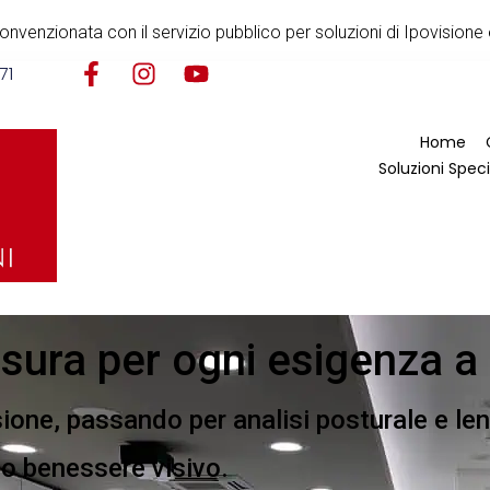
nvenzionata con il servizio pubblico per soluzioni di Ipovisione 
71
Home
Soluzioni Speci
isura per ogni esigenza a
sione, passando per analisi posturale e len
 tuo benessere visivo.